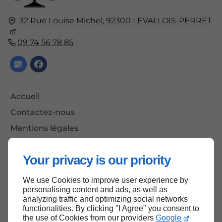
32 Rue Louise Michel,
92300
LEVALLOIS-PERRET
09 74 56 78 85
Accueil
Contactez-nous
Mentions légales
Plan du site
Your privacy is our priority
We use Cookies to improve user experience by
Haut de page
personalising content and ads, as well as
analyzing traffic and optimizing social networks
functionalities. By clicking "I Agree" you consent to
the use of Cookies from our providers
Google