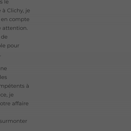
s le
 à Clichy, je
s en compte
e attention.
 de
ble pour
.
une
les
ompétents à
ce, je
tre affaire
 surmonter