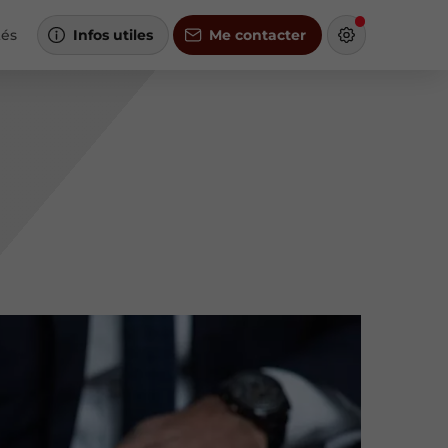
tés
Infos utiles
Me contacter