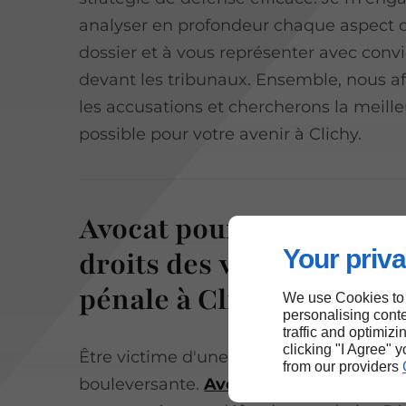
analyser en profondeur chaque aspect d
dossier et à vous représenter avec convi
devant les tribunaux. Ensemble, nous a
les accusations et chercherons la meille
possible pour votre avenir à Clichy.
Avocat pour faire valoir 
Your priva
droits des victimes d’in
pénale à Clichy
We use Cookies to
personalising conte
traffic and optimizi
clicking "I Agree" 
Être victime d'une infraction est une sit
from our providers
bouleversante.
Avocat pénaliste
, je s