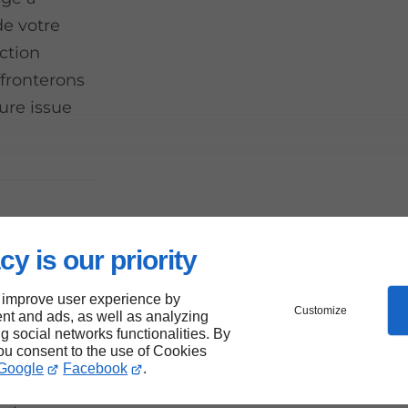
e votre
ction
ffronterons
ure issue
les
cy is our priority
fraction
 improve user experience by
Customize
nt and ads, as well as analyzing
ng social networks functionalities. By
you consent to the use of Cookies
uation
Google
Facebook
.
uis là pour