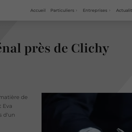
Accueil
Particuliers
Entreprises
Actuali
Divorce
énal près de Clichy
 matière de
t Eva
s d'un