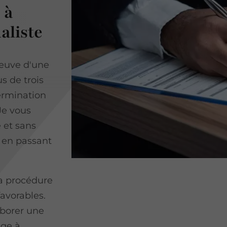
 à
aliste
reuve d'une
s de trois
ermination
Je vous
 et sans
, en passant
la procédure
favorables.
aborer une
age à