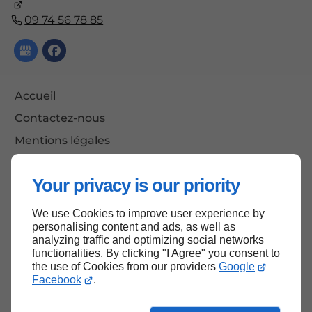
09 74 56 78 85
Accueil
Contactez-nous
Mentions légales
Plan du site
Your privacy is our priority
We use Cookies to improve user experience by
Haut de page
personalising content and ads, as well as
analyzing traffic and optimizing social networks
functionalities. By clicking "I Agree" you consent to
the use of Cookies from our providers
Google
Facebook
.