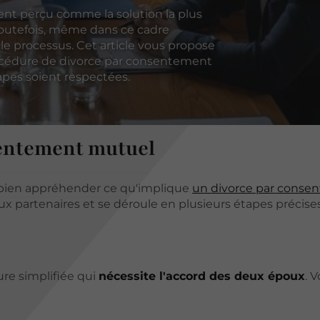
nt perçu comme la solution la plus
 Toutefois, même dans ce cadre
le processus. Cet article vous propose
rocédure de divorce par consentement
apes soient respectées.
sentement mutuel
de bien appréhender ce qu'implique
un divorce par conse
ux partenaires et se déroule en plusieurs étapes précises
re simplifiée qui
nécessite l'accord des deux époux
. V