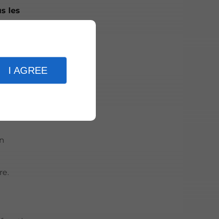
s les
I AGREE
 appel à
en
re.