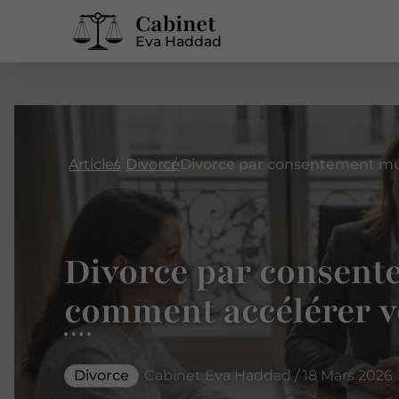
Cabinet
Eva Haddad
Articles
Divorce
Divorce par consent
comment accélérer v
Divorce
Cabinet Eva Haddad / 18 Mars 2026