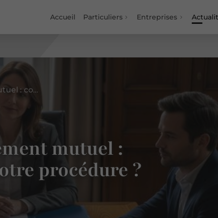
Accueil
Particuliers
Entreprises
Actuali
Divorce
Divorce par consentement mutuel : comment accélérer votre procédure ?
ement mutuel :
otre procédure ?