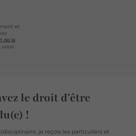
ement et
vez
t de la
t vous
vez le droit d’être
u(e) !
disciplinaire, je reçois les particuliers et