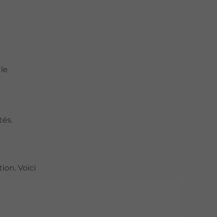
).
le
tés.
ion. Voici