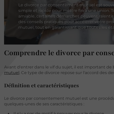
Le divorce par consentement mutuel est souve
simple et rapide pour mettre fin à une union.
amiable, certaines démarches peuvent ralentir 
des conseils pratiques pour accélérer votre p
mutuel, tout en garantissant que toutes les ét
Comprendre le divorce par con
Avant d'entrer dans le vif du sujet, il est important 
mutuel
. Ce type de divorce repose sur l'accord des de
Définition et caractéristiques
Le divorce par consentement mutuel est une procédu
quelques-unes de ses caractéristiques :
Il n’y a pas de motif à prouver pour le divorce.