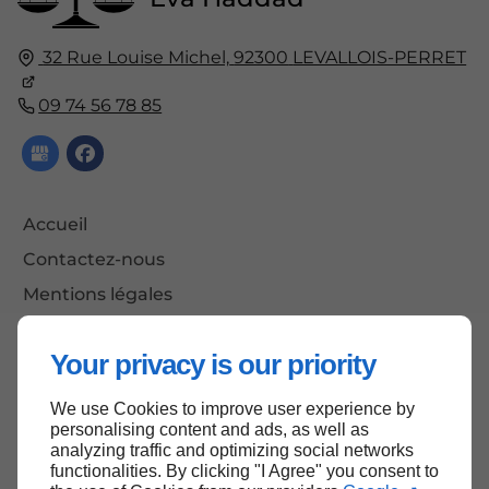
32 Rue Louise Michel,
92300
LEVALLOIS-PERRET
09 74 56 78 85
Accueil
Contactez-nous
Mentions légales
Plan du site
Your privacy is our priority
We use Cookies to improve user experience by
Haut de page
personalising content and ads, as well as
analyzing traffic and optimizing social networks
functionalities. By clicking "I Agree" you consent to