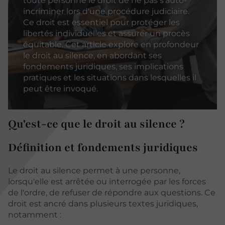
toute personne le droit de ne pas s'auto-
incriminer lors d'une procédure judiciaire.
Ce droit est essentiel pour protéger les
libertés individuelles et assurer un procès
équitable. Cet article explore en profondeur
le droit au silence, en abordant ses
fondements juridiques, ses implications
pratiques et les situations dans lesquelles il
peut être invoqué.
Qu'est-ce que le droit au silence ?
Définition et fondements juridiques
Le droit au silence permet à une personne,
lorsqu'elle est arrêtée ou interrogée par les forces
de l'ordre, de refuser de répondre aux questions. Ce
droit est ancré dans plusieurs textes juridiques,
notamment :