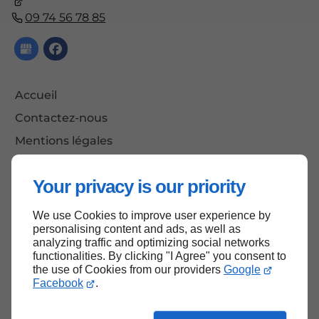
09 74 56 78 85
Accueil
Contactez-nous
Mentions légales
Plan du site
Your privacy is our priority
We use Cookies to improve user experience by
Haut de page
personalising content and ads, as well as
analyzing traffic and optimizing social networks
functionalities. By clicking "I Agree" you consent to
the use of Cookies from our providers
Google
Facebook
.