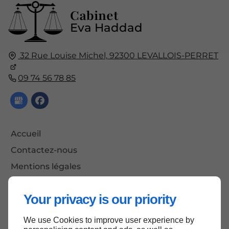
Cabinet
Eva Haddad
32 Rue Louise Michel,
92300
LEVALLOIS-PERRET
09 74 56 78 85
Accueil
Contactez-nous
Mentions légales
Plan du site
Your privacy is our priority
We use Cookies to improve user experience by
Haut de page