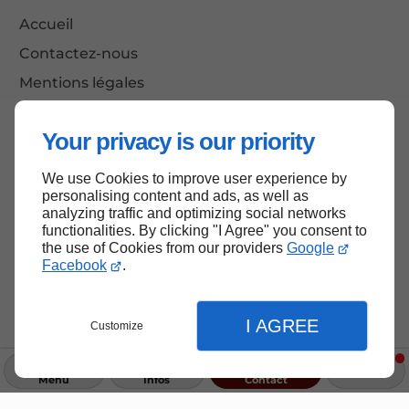
Accueil
Contactez-nous
Mentions légales
Plan du site
Your privacy is our priority
We use Cookies to improve user experience by
Haut de page
personalising content and ads, as well as
analyzing traffic and optimizing social networks
functionalities. By clicking "I Agree" you consent to
the use of Cookies from our providers
Google
Facebook
.
I AGREE
Customize
Menu
Infos
Contact