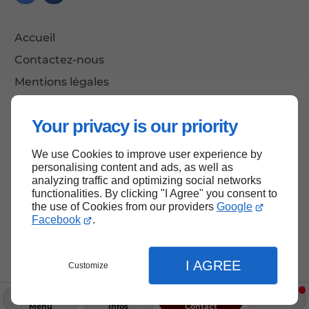
Accueil
Contactez-nous
Mentions légales
Plan du site
Your privacy is our priority
We use Cookies to improve user experience by
Haut de page
personalising content and ads, as well as
analyzing traffic and optimizing social networks
functionalities. By clicking "I Agree" you consent to
the use of Cookies from our providers
Google
Facebook
.
I AGREE
Customize
Menu
Infos
Contact